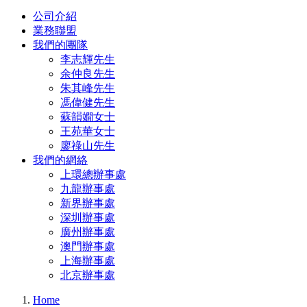
公司介紹
業務聯盟
我們的團隊
李志輝先生
余仲良先生
朱其峰先生
馮偉健先生
蘇韻嫺女士
王苑華女士
廖祿山先生
我們的網絡
上環總辦事處
九龍辦事處
新界辦事處
深圳辦事處
廣州辦事處
澳門辦事處
上海辦事處
北京辦事處
Home